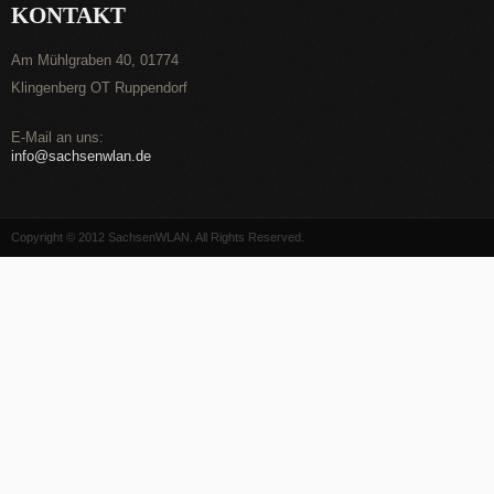
KONTAKT
Am Mühlgraben 40, 01774
Klingenberg OT Ruppendorf
E-Mail an uns:
info@sachsenwlan.de
Copyright © 2012
SachsenWLAN
. All Rights Reserved.